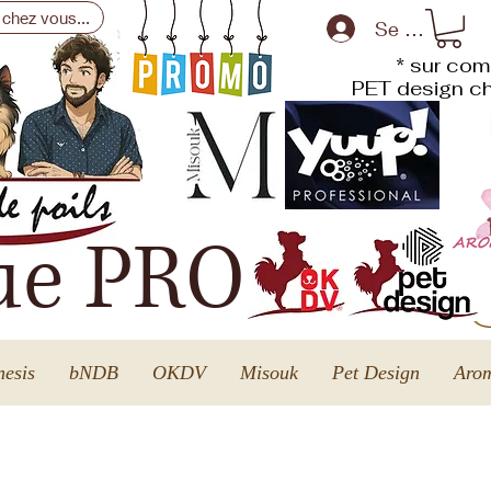
 chez vous...
Se connecte
* sur com
PET design
ch
ue PRO
esis
bNDB
OKDV
Misouk
Pet Design
Arom