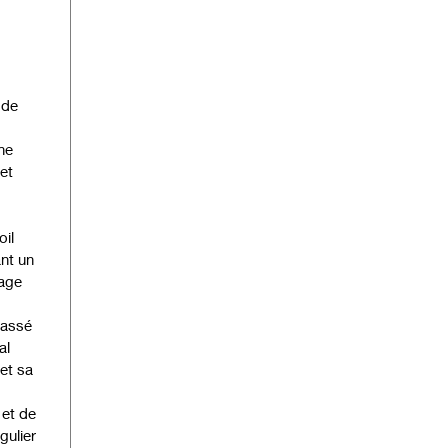
 de
ne
 et
oil
ant un
tage
passé
al
et sa
 et de
gulier