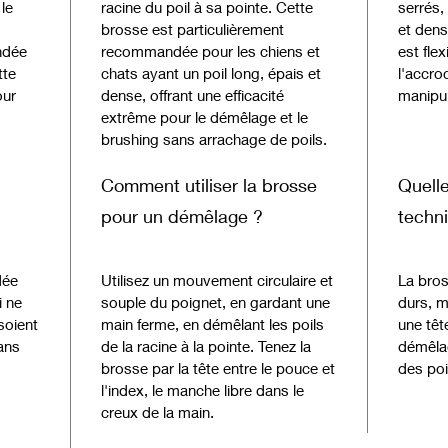
très lon
le
racine du poil à sa pointe. Cette
serrés,
Cela leu
brosse est particulièrement
et dens
ndée
recommandée pour les chiens et
est fle
investi
tte
chats ayant un poil long, épais et
l'accroc
Les bro
our
dense, offrant une efficacité
manipul
en acier
extrême pour le démêlage et le
pas tra
brushing sans arrachage de poils.
Ils dis
brosse fl
Comment utiliser la brosse
Quelle
Les var
toutes ê
pour un démêlage ?
techn
dée
Utilisez un mouvement circulaire et
La bros
i ne
souple du poignet, en gardant une
durs, m
soient
main ferme, en démêlant les poils
une têt
sans
de la racine à la pointe. Tenez la
démêla
brosse par la tête entre le pouce et
des poi
l'index, le manche libre dans le
creux de la main.