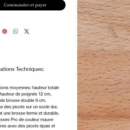
Commander et payer
tionnent plusieurs fois plus vite
 les autres pinceaux et ont une
gue durée de vie.
r vaut largement leur
ssement.
sses ont des broches arrondies
 inoxydable afin qu'elles ne soient
nchantes.
posent également d’une tête de
exible, idéale à utiliser.
mations Techniques:
iantes professionnelles peuvent
tre utilisées des deux côtés.
ions moyennes: hauteur totale
 Coat Grabber Silver
hauteur de poignée 12 cm,
aineur de la marque Activet.
 de brosse double 9 cm.
se décapante adaptée à tous les
 des picots sur un socle dur,
 poils.
t une brosse ferme et durable.
tionnent plusieurs fois plus vite
osses Pro de couleur mauve
 les autres pinceaux et ont une
res avec des picots épais et