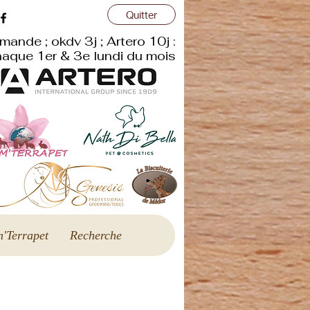
Quitter
r
mande ; okdv 3j ; Artero 10j :
aque 1er & 3e lundi du mois
'Terrapet
Recherche