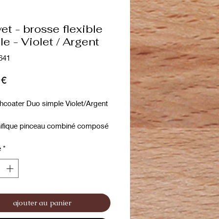
et - brosse flexible
e - Violet / Argent
641
Prix
 €
chcoater Duo simple Violet/Argent
fique pinceau combiné composé
 Universal Pro Violet/Coat Grabber
é
*
au universel dur de la marque
ajouter au panier
e brosse pour les types de poils