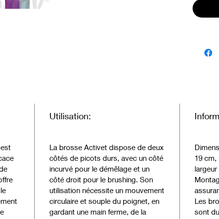
Ils fonc
que tous
très lon
Cela leu
investi
Les bro
en acier
pas tra
Ils dis
brosse fl
Utilisation:
Infor
Les var
toutes ê
 est
La brosse Activet dispose de deux
Dimens
ActiVet
icace
côtés de picots durs, avec un côté
19 cm, 
• Le dél
 de
incurvé pour le démêlage et un
largeur
La bros
ffre
côté droit pour le brushing. Son
Montage
types de
le
utilisation nécessite un mouvement
assuran
Ils fonc
sément
circulaire et souple du poignet, en
Les br
que tous
ée
gardant une main ferme, de la
sont du