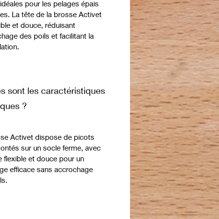
gue durée de vie.
 idéales pour les pelages épais
r vaut largement leur
es. La tête de la brosse Activet
xible et douce, réduisant
ssement.
hage des poils et facilitant la
sses ont des broches arrondies
ation.
 inoxydable afin qu'elles ne soient
nchantes.
posent également d’une tête de
exible, idéale à utiliser.
s sont les caractéristiques
iantes professionnelles peuvent
tre utilisées des deux côtés.
iques ?
se Activet dispose de picots
ontés sur un socle ferme, avec
e flexible et douce pour un
ge efficace sans accrochage
ls.