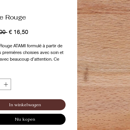
le Rouge
Normale prijs
Verkoopprijs
00 
€ 16,50
 Rouge ATAMI formulé à partir de
s premières choisies avec soin et
 avec beaucoup d’attention. Ce
est très efficace et bien toléré par
 types de pelage et de peau. Il
rmettra de faire des
smes. Il pourra se combiner à
ozonée, à l’extrait de Ginkgo.
In winkelwagen
Nu kopen