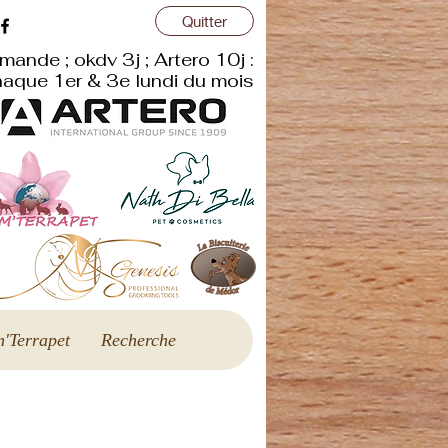
Quitter
mande ; okdv 3j ; Artero 10j :
aque 1er & 3e lundi du mois
'Terrapet
Recherche