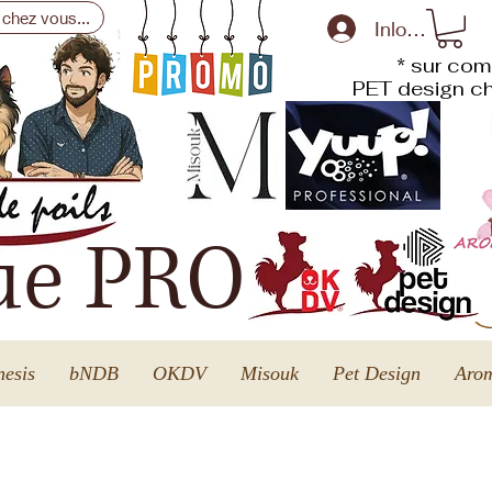
 chez vous...
Inloggen
* sur com
PET design
ch
ue PRO
esis
bNDB
OKDV
Misouk
Pet Design
Arom