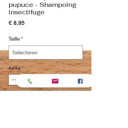
pupuce - Shampoing
insectifuge
Prijs
€ 8,95
Taille
*
Aantal
*
In winkelwagen
Nu kopen
La belle saison apporte son lot de