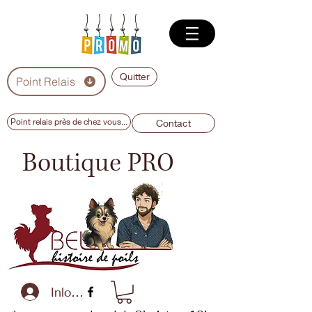
Quitter
Point Relais
Point relais près de chez vous...
Contact
Boutique PRO
Inloggen