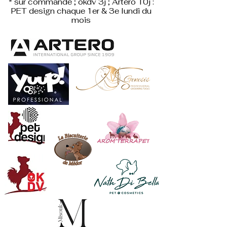
* sur commande ; okdv 3j ; Artero 10j :
PET design
chaque 1er & 3e lundi du
mois