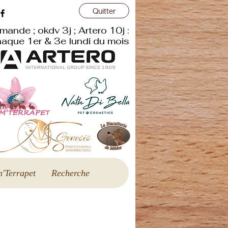
Quitter
mande ; okdv 3j ; Artero 10j :
aque 1er & 3e lundi du mois
'Terrapet
Recherche