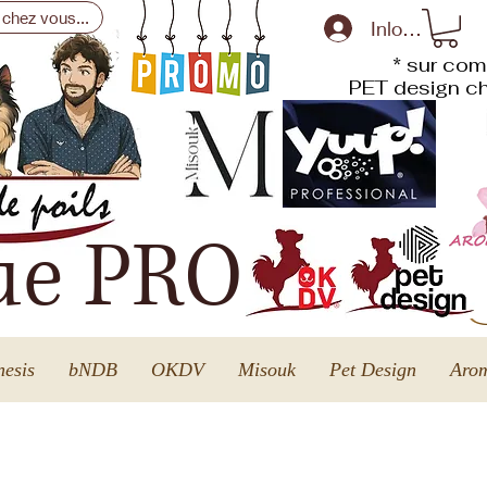
 chez vous...
Inloggen
* sur com
PET design
ch
ue PRO
esis
bNDB
OKDV
Misouk
Pet Design
Arom