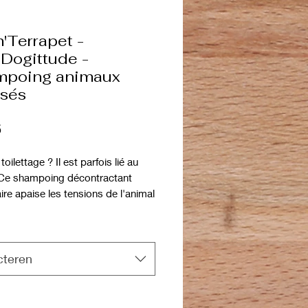
'Terrapet -
’Dogittude -
poing animaux
ssés
Prijs
5
toilettage ? Il est parfois lié au
 Ce shampoing décontractant
re apaise les tensions de l'animal
laissant une belle odeur de
 Ce shampoing est interdit pour
ts(menthe poivrée).
cteren