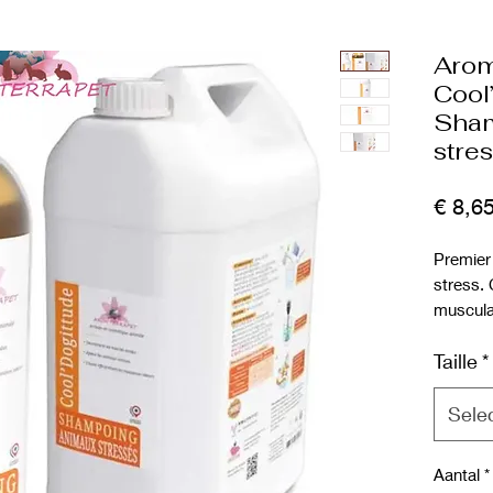
Arom
Cool
Sham
stre
€ 8,6
Premier 
stress.
musculai
tout en 
Taille
*
propre.
les cha
Sele
Aantal
*