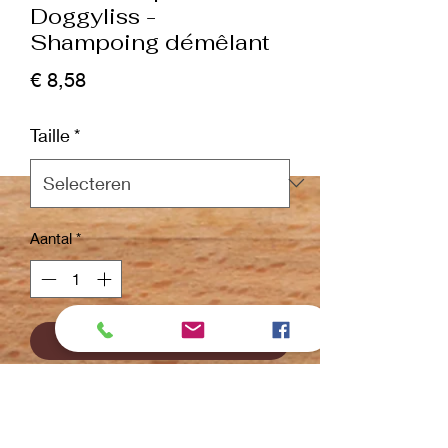
Doggyliss -
Shampoing démêlant
Prijs
€ 8,58
Taille
*
Aantal
*
In winkelwagen
Nu kopen
Le shampoing
Doggyliss
est l’allié des