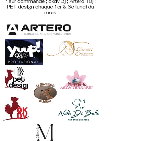
* sur commande ; okdv 3j ; Artero 10j :
PET design
chaque 1er & 3e lundi du
mois