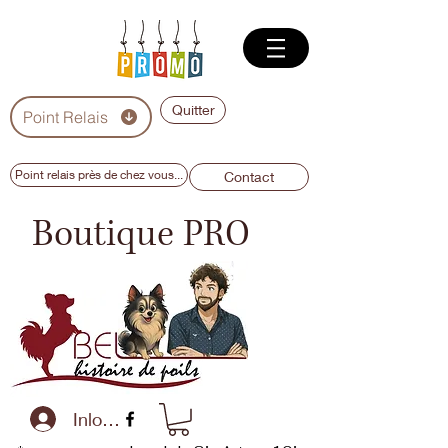
Quitter
Point Relais
Point relais près de chez vous...
Contact
Boutique PRO
Inloggen