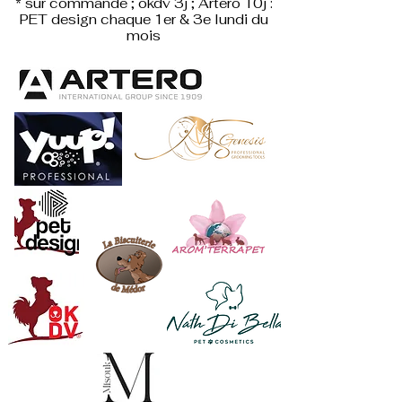
* sur commande ; okdv 3j ; Artero 10j :
PET design
chaque 1er & 3e lundi du
mois