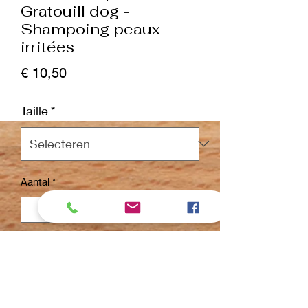
Gratouill dog -
Shampoing peaux
irritées
Prijs
€ 10,50
Taille
*
Aantal
*
In winkelwagen
Nu kopen