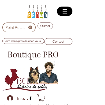
Quitter
Point Relais
Point relais près de chez vous...
Contact
Boutique PRO
Inloggen