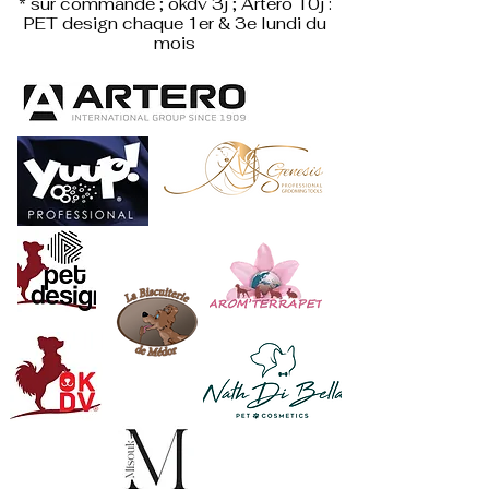
* sur commande ; okdv 3j ; Artero 10j :
PET design
chaque 1er & 3e lundi du
mois