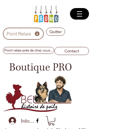
Quitter
Point Relais
Point relais près de chez vous...
Contact
Boutique PRO
Inloggen