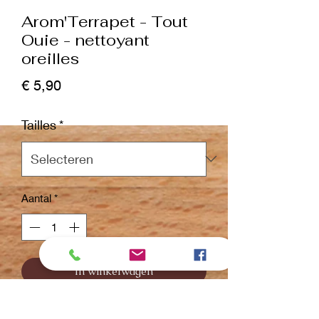
Arom'Terrapet - Tout
Ouie - nettoyant
oreilles
Prijs
€ 5,90
Tailles
*
Aantal
*
In winkelwagen
Nu kopen