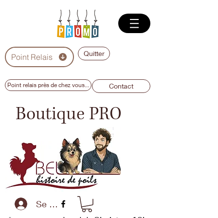
Quitter
Point Relais
Point relais près de chez vous...
Contact
Boutique PRO
Se connecter