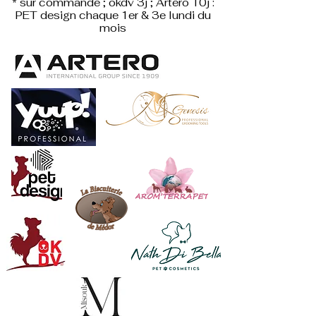
* sur commande ; okdv 3j ; Artero 10j :
PET design
chaque 1er & 3e lundi du
mois