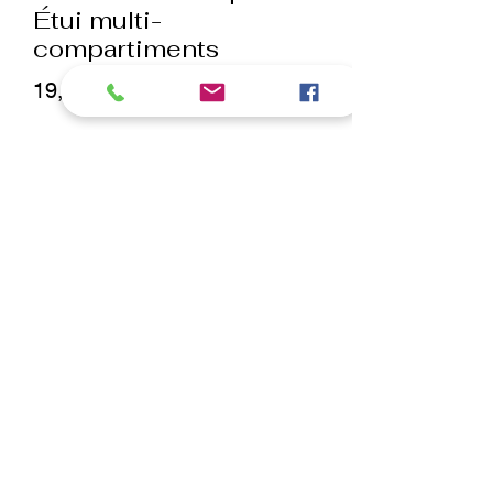
Étui multi-
compartiments
Prix
19,00 €
Quantité
*
ajouter au panier
Commander et payer
Étui pour coiffeur professionnel pour
ranger ou transporter du matériel tel
que des ciseaux.
pour ranger ou transporter du matériel