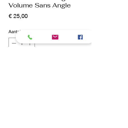
Volume Sans Angle
Prijs
€ 25,00
Aantal
*
In winkelwagen
Nu kopen
Caractéristiques : Plectre conique.
Chromé en vert. Utilisation : Pour
soulever, battre, étirer et ranger le
manteau. Spécialement pour les
visages.
Type de cheveux : moyens et longs,