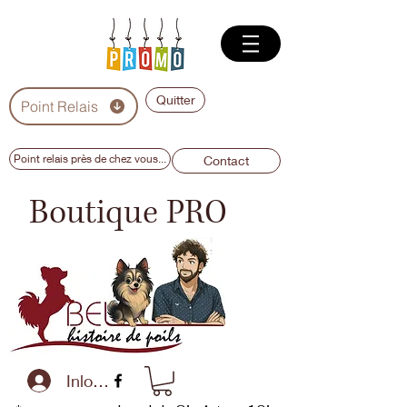
Quitter
Point Relais
Point relais près de chez vous...
Contact
Boutique PRO
Inloggen