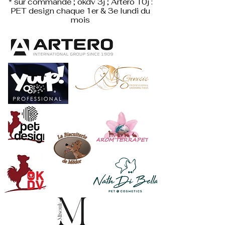
* sur commande ; okdv 3j ; Artero 10j :
PET design
chaque 1er & 3e lundi du
mois