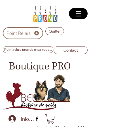
Quitter
Point Relais
Point relais près de chez vous...
Contact
Boutique PRO
Inloggen