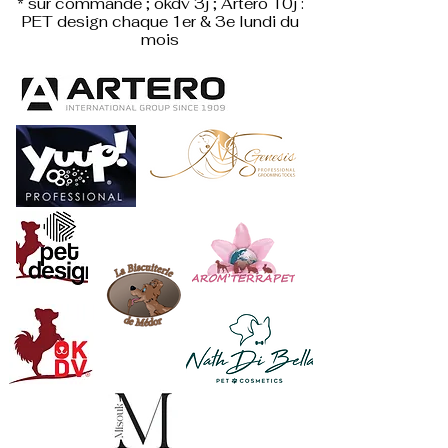
* sur commande ; okdv 3j ; Artero 10j :
PET design
chaque 1er & 3e lundi du
mois