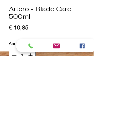
Artero - Blade Care
500ml
Prijs
€ 10,85
Aantal
*
In winkelwagen
Nu kopen
Élimine facilement et rapidement les
cheveux restants et la saleté
accumulée tout en conservant les
meilleures propriétés de lubrification.
Pour une conservation parfaite et pour