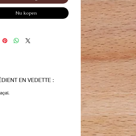
utiliser avant les promenades
Nu kopen
ur que le pelage de votre chien
it toujours spectaculaire.
DIENT EN VEDETTE :
açaï.