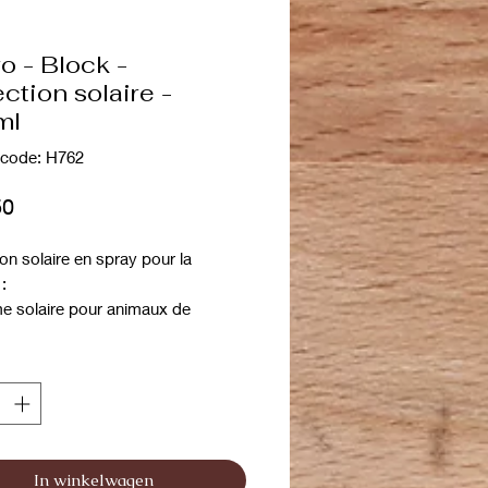
o - Block -
ction solaire -
ml
code: H762
Prijs
50
on solaire en spray pour la
 :
e solaire pour animaux de
agnie
ge le pelage des effets des
s UV et infrarouges.
at spray pour une application
e et facile.
le pelage brûlé et incolore pendant
In winkelwagen