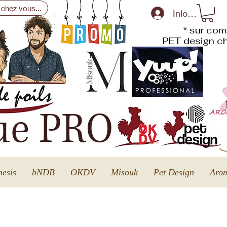
 chez vous...
Inloggen
* sur com
PET design
ch
ue PRO
esis
bNDB
OKDV
Misouk
Pet Design
Arom