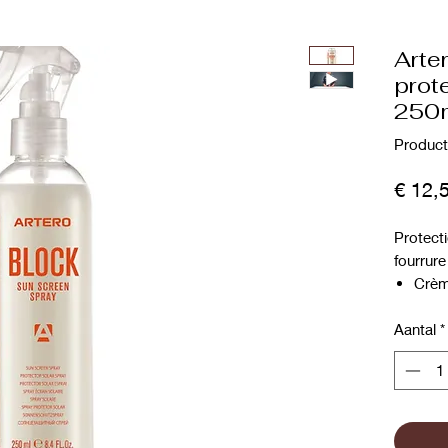
Arter
prote
250
Product
€ 12,
Protecti
fourrure
Crèm
comp
Aantal
Protè
*
rayon
Form
rapid
Fini 
l'été.