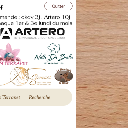
Quitter
mande ; okdv 3j ; Artero 10j :
aque 1er & 3e lundi du mois
'Terrapet
Recherche