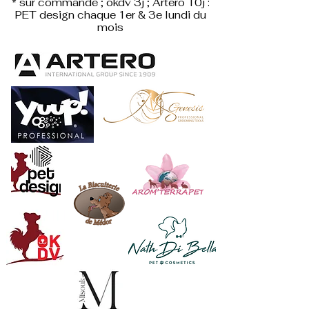
* sur commande ; okdv 3j ; Artero 10j :
PET design
chaque 1er & 3e lundi du
mois