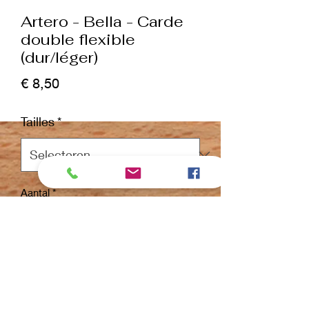
Artero - Bella - Carde
double flexible
(dur/léger)
Prijs
€ 8,50
Tailles
*
Aantal
*
In winkelwagen
Nu kopen