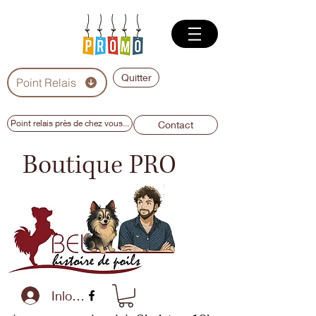
Quitter
Point Relais
Point relais près de chez vous...
Contact
Boutique PRO
Inloggen