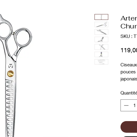
Arter
Chun
SKU : T
119,0
Ciseaux
pouces 
japonai
larges e
solide p
Quantit
grandes
court et
intégré,
d'ouver
coupe. D
coupes 