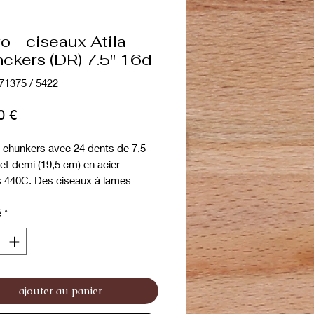
o - ciseaux Atila
ckers (DR) 7.5" 16d
71375 / 5422
Prix
0 €
 chunkers avec 24 dents de 7,5
et demi (19,5 cm) en acier
s 440C. Des ciseaux à lames
t épaisses avec une vis très
our pouvoir travailler sur de
é
*
 densités de poils. Son manche,
 semi-offset, avec appuie-doigt
 offre une plus grande amplitude
ture des lames pour accélérer la
ajouter au panier
es ciseaux parfaits pour les pré-
et le marquage des lignes de