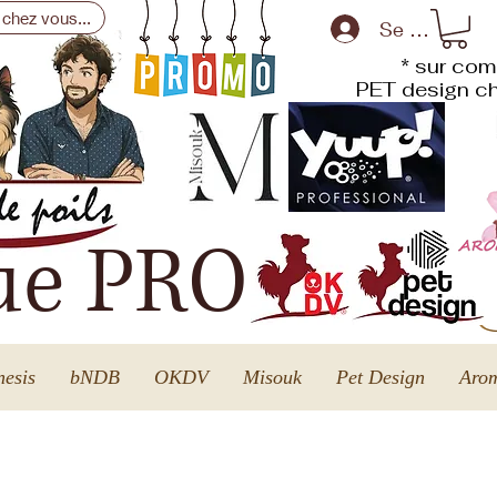
 chez vous...
Se connecte
* sur com
PET design
ch
ue PRO
esis
bNDB
OKDV
Misouk
Pet Design
Arom