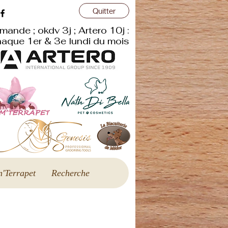
Quitter
r
mande ; okdv 3j ; Artero 10j :
aque 1er & 3e lundi du mois
'Terrapet
Recherche