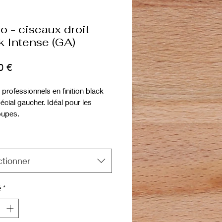
o - ciseaux droit
k Intense (GA)
Prix
0 €
professionnels en finition black
cial gaucher. Idéal pour les
oupes.
que, confortables, adaptés a tous
es de coupes
ctionner
é
*