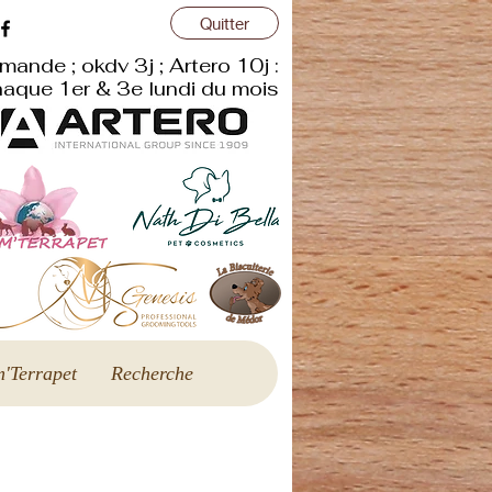
Quitter
r
mande ; okdv 3j ; Artero 10j :
aque 1er & 3e lundi du mois
'Terrapet
Recherche