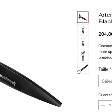
Arter
Blac
204,0
Ciseaux 
mate spé
prédéc
Symétri
Taille
*
les typ
Séle
Quantit