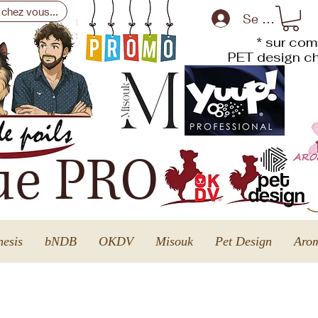
 chez vous...
Se connecte
* sur com
PET design
ch
ue PRO
esis
bNDB
OKDV
Misouk
Pet Design
Arom