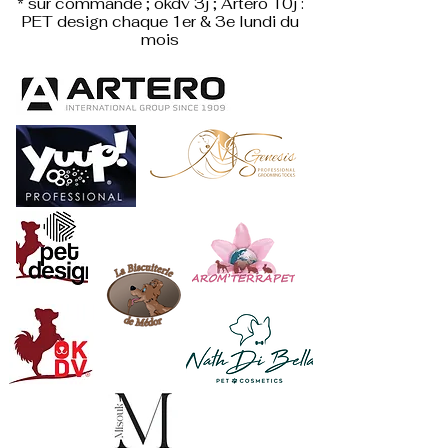
* sur commande ; okdv 3j ; Artero 10j :
PET design
chaque 1er & 3e lundi du
mois