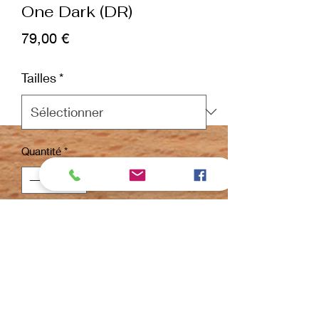
One Dark (DR)
Prix
79,00 €
Tailles
*
Quantité
*
ajouter au panier
Commander et payer
Ciseaux professionnels Artero One
Dark.