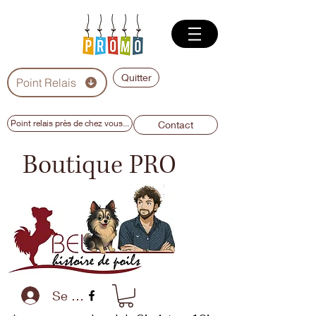
Quitter
Point Relais
Point relais près de chez vous...
Contact
Boutique PRO
Se connecter