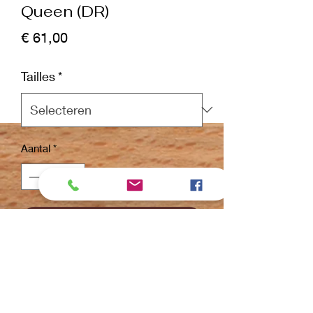
Queen (DR)
Prijs
€ 61,00
Tailles
*
Aantal
*
In winkelwagen
Nu kopen
Ciseaux très légers avec une coupe
résistante.