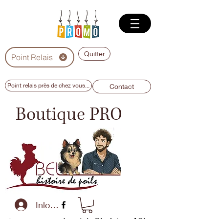
Quitter
Point Relais
Point relais près de chez vous...
Contact
Boutique PRO
Inloggen