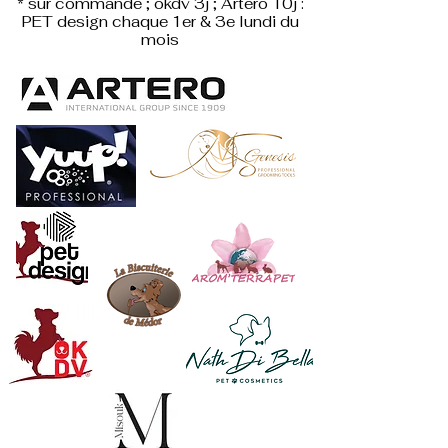
* sur commande ; okdv 3j ; Artero 10j :
PET design
chaque 1er & 3e lundi du
mois