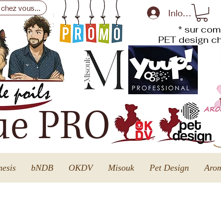
 chez vous...
Inloggen
* sur com
PET design
ch
ue PRO
esis
bNDB
OKDV
Misouk
Pet Design
Arom