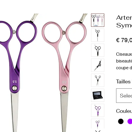
Arter
Syme
€ 79,
Ciseaux
biseaut
coupe d
Poignée
Tailles
l'ouvert
Poignée 
Sele
Couleu