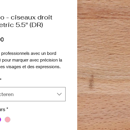
o - ciseaux droit
tric 5.5" (DR)
Prijs
00
 professionnels avec un bord
é pour marquer avec précision la
es visages et des expressions.
 symétrique pour contrôler
*
ure des lames.
en aluminium pour l'allèger.
cteren
rs
*