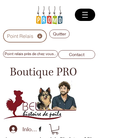
Quitter
Point Relais
Point relais près de chez vous...
Contact
Boutique PRO
Inloggen