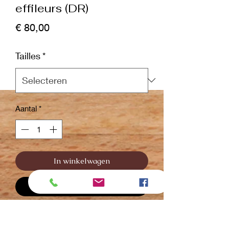
effileurs (DR)
Prijs
€ 80,00
Tailles
*
Aantal
*
In winkelwagen
Nu kopen
Ciseaux sculptants professionnels.
Un SUV capable de travailler avec