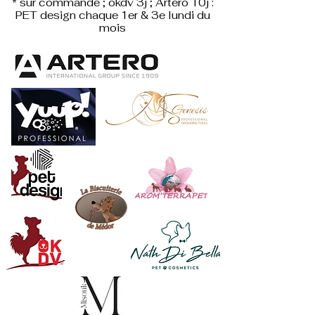
* sur commande ; okdv 3j ; Artero 10j :
PET design
chaque 1er & 3e lundi du
mois