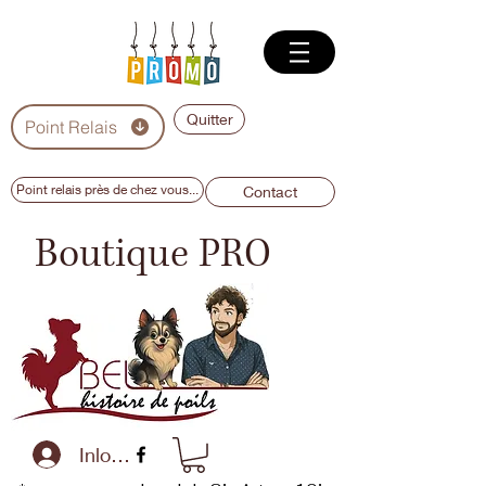
Quitter
Point Relais
Point relais près de chez vous...
Contact
Boutique PRO
Inloggen