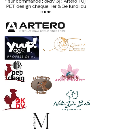
* sur commande ; okdv 3j ; Artero 10j :
PET design
chaque 1er & 3e lundi du
mois