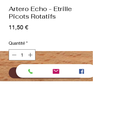
Artero Echo - Etrille
Picots Rotatifs
Prix
11,50 €
Quantité
*
ajouter au panier
Commander et payer
L'
étrille pour chiens
Artero est idéale
pour éliminer la mue et peigner le
pelage. De plus, elle aide à éliminer les
nœuds dans les poils, en les démêlant
grâce à sa forme pratique.