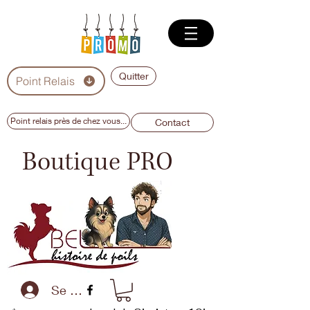
Quitter
Point Relais
Point relais près de chez vous...
Contact
Boutique PRO
Se connecter