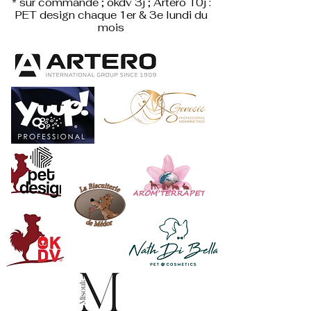
* sur commande ; okdv 3j ; Artero 10j :
PET design
chaque 1er & 3e lundi du
mois