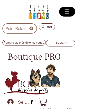
Quitter
Point Relais
Point relais près de chez vous...
Contact
Boutique PRO
Se connecter