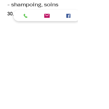
- shampoing, soins
Prix
30,00 €
Quantité
*
ajouter au panier
Commander et payer
Le pack spécial pour la race caniche
ou similaire contient des produits de
haute qualité pour le soin des poils et
de la peau de cette race est idéal pour
garder votre animal de compagnie
parfait.