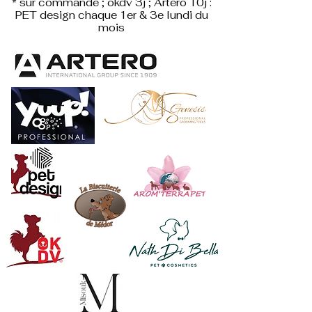
* sur commande ; okdv 3j ; Artero 10j :
PET design
chaque 1er & 3e lundi du
mois