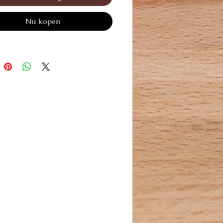
LA BOUCHE ET LES PATTES :
Nu kopen
 EYES 250 ML.