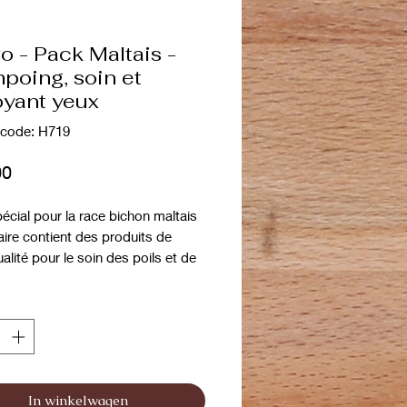
o - Pack Maltais -
poing, soin et
oyant yeux
code: H719
Prijs
00
pécial pour la race bichon maltais
aire contient des produits de
alité pour le soin des poils et de
de cette race est idéal pour
votre animal de compagnie parfait.
POOING BLANC 300 ML
S-SHAMPOING KERATINE VITAL
In winkelwagen
INATEUR DE TACHES SUR LES