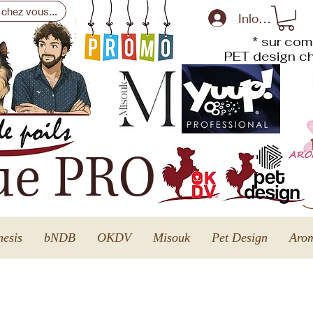
 chez vous...
Inloggen
* sur com
PET design
ch
ue PRO
esis
bNDB
OKDV
Misouk
Pet Design
Arom