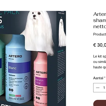
Arter
sham
nett
Product
€ 30,
Le kit s
ou simil
haute qu
la peau 
garder 
Aantal
*
Inclus :
1 SHAM
1 APRÈ
100 ML
1 ÉLIM