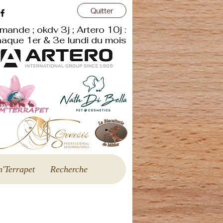
Quitter
mande ; okdv 3j ; Artero 10j :
aque 1er & 3e lundi du mois
'Terrapet
Recherche