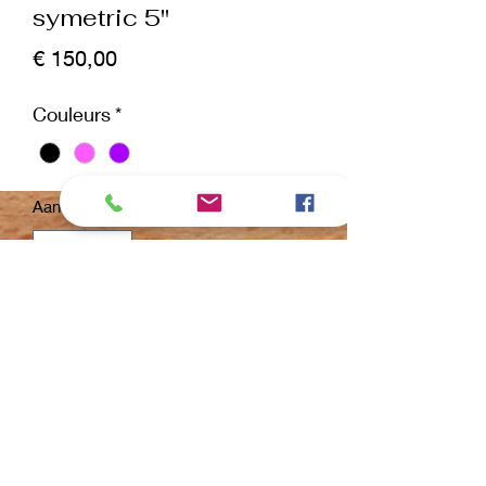
symetric 5"
Prijs
€ 150,00
Couleurs
*
Aantal
*
In winkelwagen
Nu kopen
Comprend des ciseaux droits de 5,5"
et des
ciseaux sculptureurs de 5,5", ainsi