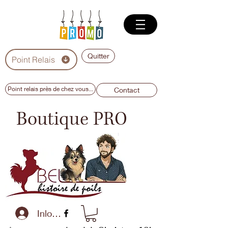
Quitter
Point Relais
Point relais près de chez vous...
Contact
Boutique PRO
Inloggen