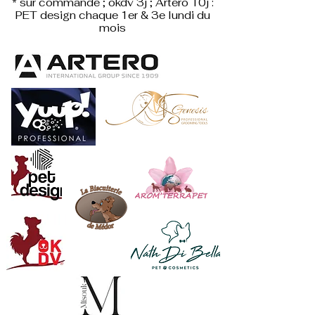
* sur commande ; okdv 3j ; Artero 10j :
PET design
chaque 1er & 3e lundi du
mois