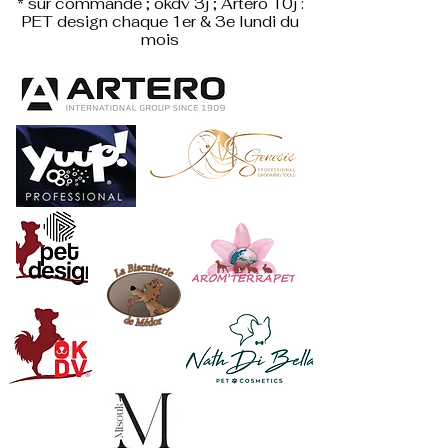
* sur commande ; okdv 3j ; Artero 10j :
PET design
chaque 1er & 3e lundi du
mois