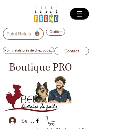
Quitter
Point Relais
Point relais près de chez vous...
Contact
Boutique PRO
Se connecter