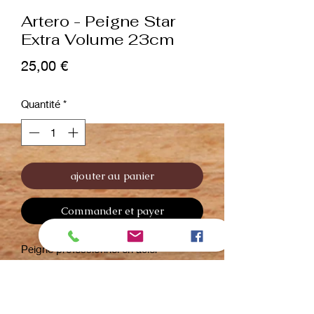
Artero - Peigne Star
Extra Volume 23cm
Prix
25,00 €
Quantité
*
ajouter au panier
Commander et payer
Peigne professionnel en acier
inoxydable avec revêtement doré en
titane, idéal pour travailler les poils fins
et denses. Des dents à double
séparation qui permettent de démêler,