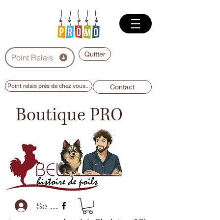
Quitter
Point Relais
Point relais près de chez vous...
Contact
Boutique PRO
Se connecter