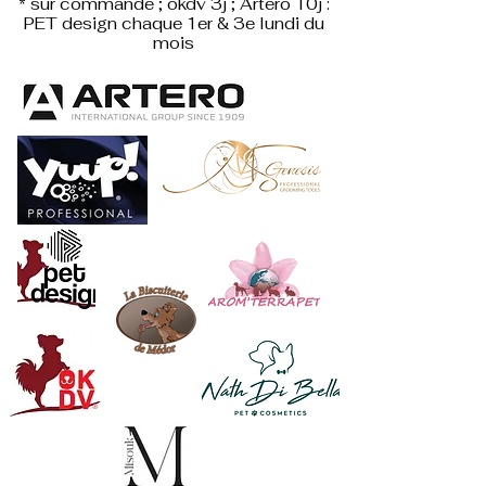
* sur commande ; okdv 3j ; Artero 10j :
PET design
chaque 1er & 3e lundi du
mois