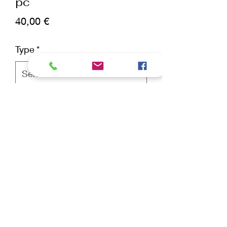
pc
Prix
40,00 €
Type
*
Quantité
*
ajouter au panier
Commander et payer
Contient:
HS622 SH Vitalizant 100ml