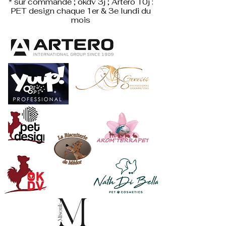
* sur commande ; okdv 3j ; Artero 10j :
PET design
chaque 1er & 3e lundi du
mois