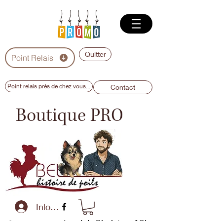
Quitter
Point Relais
Point relais près de chez vous...
Contact
Boutique PRO
Inloggen