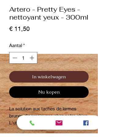
Artero - Pretty Eyes -
nettoyant yeux - 300ml
Prijs
€ 11,50
Aantal
*
In winkelwagen
Nu kopen
La solution aux taches de larmes
brunes disgracieuses chez notre chien.
L'utilisation continue élimine 100% des
bactéries qui causent des taches dans
ces zones.