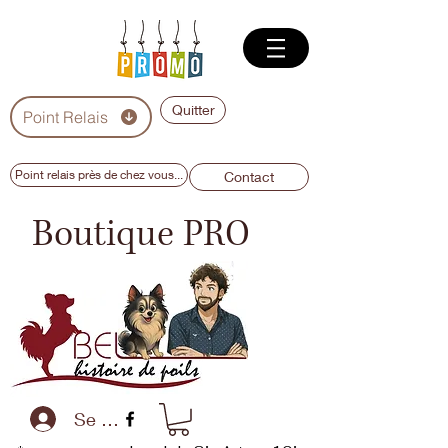
Quitter
Point Relais
Point relais près de chez vous...
Contact
Boutique PRO
Se connecter