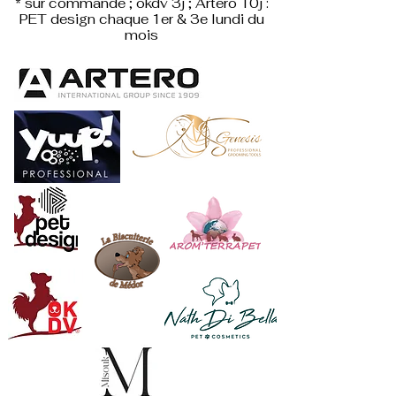
* sur commande ; okdv 3j ; Artero 10j :
PET design
chaque 1er & 3e lundi du
mois