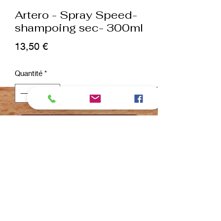
Artero - Spray Speed-
shampoing sec- 300ml
Prix
13,50 €
Quantité
*
ajouter au panier
Commander et payer
Shampooing sec fabuleux et efficace
pour chiens et chats en spray sans
eau ni rinçage. Le shampooing Speed
Artero redonne au pelage sa propreté
du premier jour sans qu'il soit