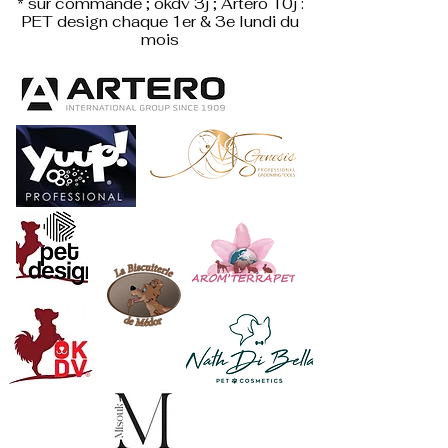
* sur commande ; okdv 3j ; Artero 10j :
PET design
chaque 1er & 3e lundi du
mois