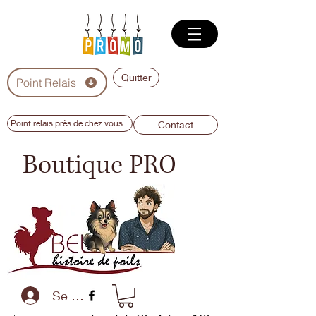
Quitter
Point Relais
Point relais près de chez vous...
Contact
Boutique PRO
Se connecter