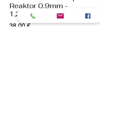
Reaktor 0,9mm -
1,2mm
Prix
38,00 €
Quantité
*
ajouter au panier
Commander et payer
Compatible avec la tondeuse Reaktor