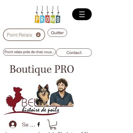
Quitter
Point Relais
Point relais près de chez vous...
Contact
Boutique PRO
Se connecter