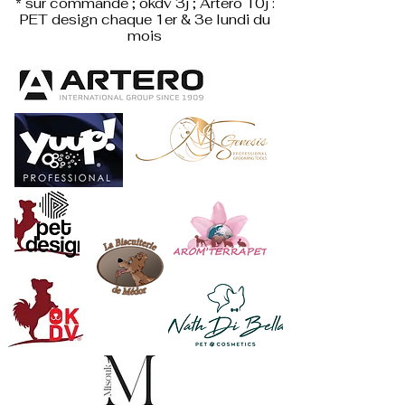
* sur commande ; okdv 3j ; Artero 10j :
PET design
chaque 1er & 3e lundi du
mois