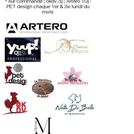
* sur commande ; okdv 3j ; Artero 10j :
PET design
chaque 1er & 3e lundi du
mois