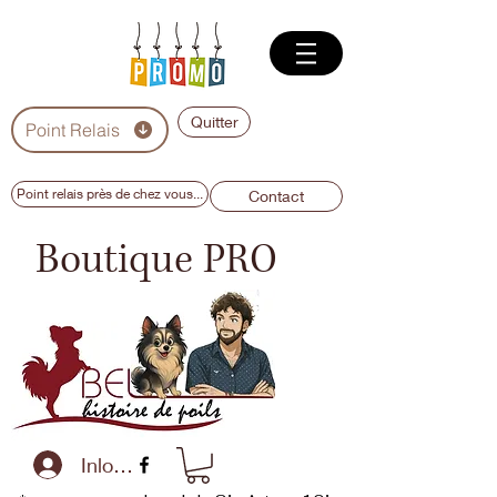
Quitter
Point Relais
Point relais près de chez vous...
Contact
Boutique PRO
Inloggen