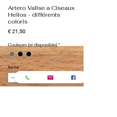
Artero Valise a Ciseaux
Helios - différents
coloris
Prijs
€ 21,50
Couleurs (si disponible)
*
Aantal
*
In winkelwagen
Nu kopen