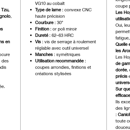
VG10 au cobalt
coupe p
 Tzu,
Type de lame
: convexe CNC
Les Hop
gnolo
,
haute précision
utilisa
Courbure
: 30°
Oui, le
es
Finition
: or poli miroir
permett
Dureté
: 62–63 HRC
fatigue
ons en
Vis
: vis de serrage à roulement
Quelle 
réglable avec outil universel
les Aro
ocure
Manches
: symétriques
Les Hop
s des
Utilisation recommandée
:
de ga
ndis
coupes arrondies, finitions et
dorée
,
créations stylisées
précis
e
univers
ée.
Sur que
efficac
Ils exc
des lig
:
Canich
toute c
douceur