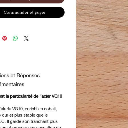
sistance. Leur
fini doré
Commander et payer
reflète le soin du détail et la
de conception qui font la
ion de BLOOM. Confortables,
t parfaitement équilibrés, les
nnent une sensation de maîtrise
e à chaque mouvement — un
ement naturel de la main du
r.
ions et Réponses
émentaires
st la particularité de l’acier VG10
 Takefu VG10, enrichi en cobalt,
s dur et plus stable que le
. Il garde son tranchant plus
ps et procure une sensation de