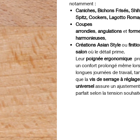
notamment :
Caniches, Bichons Frisés, Shih
Spitz, Cockers, Lagotto Roma
Coupes
arrondies
,
angulations
et
form
harmonieuses
,
Créations Asian Style
ou
finiti
salon
où le détail prime.
Leur
poignée ergonomique
pr
un confort prolongé même lor
longues journées de travail, ta
que la
vis de serrage à réglage
universel
assure un ajustement
parfait selon la tension souhait