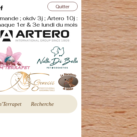
Quitter
r
mande ; okdv 3j ; Artero 10j :
aque 1er & 3e lundi du mois
'Terrapet
Recherche