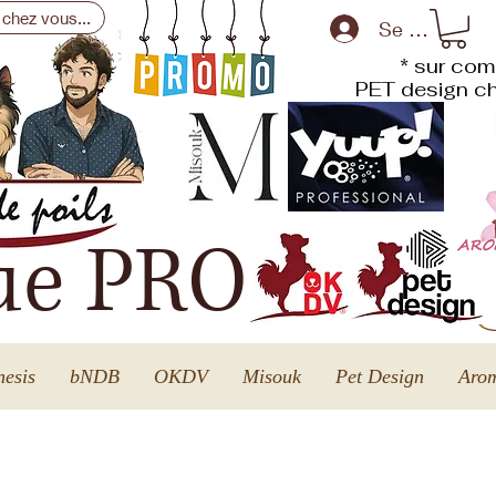
 chez vous...
Se connecte
* sur com
PET design
ch
ue PRO
esis
bNDB
OKDV
Misouk
Pet Design
Arom