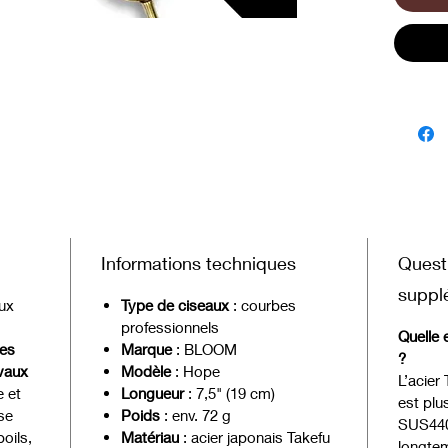
sans ré
élégant
qualité 
réputat
précis e
Hope do
absolu
prolong
toiletteu
Informations techniques
Quest
suppl
ux
Type de ciseaux
: courbes
professionnels
Quelle e
es
Marque
: BLOOM
?
vaux
Modèle
: Hope
L’acier
e et
Longueur
: 7,5" (19 cm)
est plu
se
Poids
: env. 72 g
SUS440C
oils,
Matériau
: acier japonais Takefu
longtem