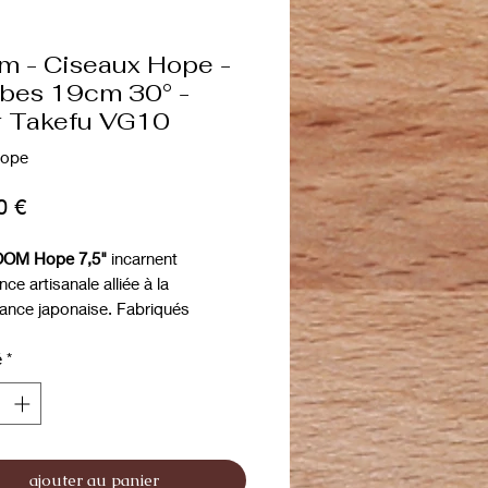
m - Ciseaux Hope -
bes 19cm 30° -
r Takefu VG10
Hope
Prix
0 €
OM Hope 7,5"
incarnent
nce artisanale alliée à la
ance japonaise. Fabriqués
r Takefu VG10
, un alliage de haute
gie enrichi en cobalt, ils offrent
é
*
eté exceptionnelle
, une
élasticité
ée
et une
longévité supérieure
.
me convexe affûtée CNC
garantit
e d’une fluidité absolue, capable
ajouter au panier
rser les pelages les plus denses