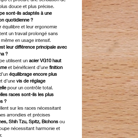
lus douce et plus précise.
e sont-ils adaptés à une
tion quotidienne ?
ur équilibre et leur ergonomie
ent un travail prolongé sans
, même en usage intensif.
est leur différence principale avec
na ?
e utilisent un
acier VG10 haut
mme
et bénéficient d’une
finition
 d’un
équilibrage encore plus
t d’une
vis de réglage
elle
pour un contrôle total.
lles races sont-ils les plus
es ?
ellent sur les races nécessitant
nes arrondies et précises
es, Shih Tzu, Spitz, Bichons
ou
oupe nécessitant harmonie et
.