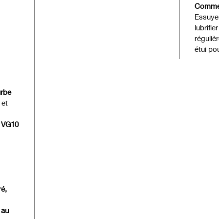
Commen
Essuyer
lubrifie
réguliè
étui po
urbe
 et
 VG10
ré,
 au