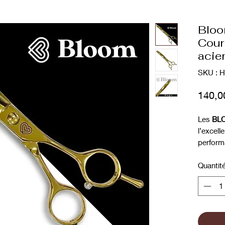
Bloo
Cour
acie
SKU : 
140,0
Les
BLO
l’excelle
perform
en
acie
technolo
Quantit
une
dur
contrôl
Leur
la
une coup
de trave