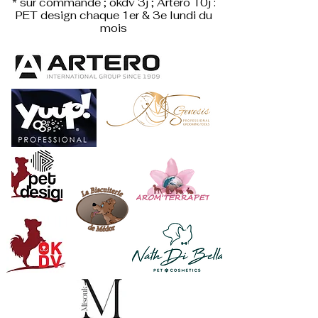
* sur commande ; okdv 3j ; Artero 10j :
PET design
chaque 1er & 3e lundi du
mois