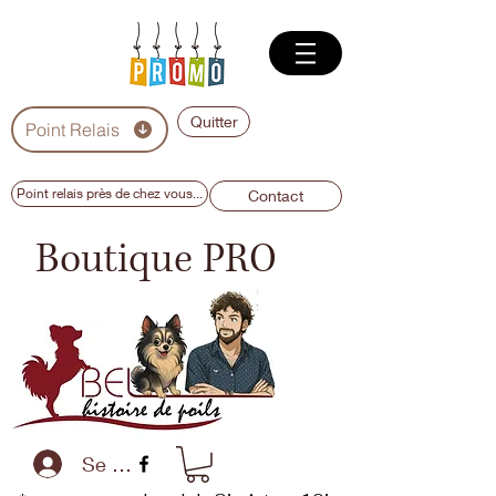
Quitter
Point Relais
Point relais près de chez vous...
Contact
Boutique PRO
Se connecter