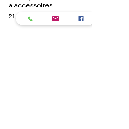
à accessoires
Prix
21,50 €
Quantité
*
ajouter au panier
Commander et payer
Tool Caddy, soit la boite de table à
accessoire, est un bac en plastique
noir à compartiment que vous fixez sur
le montant de la potence de votre
table Artero. Composé de différents
espace pour ranger vos ciseaux,