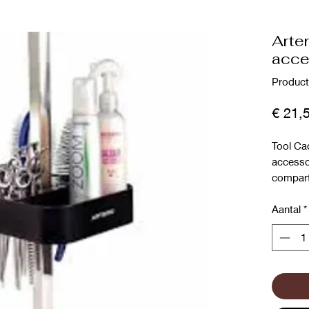
Arte
acce
Product
€ 21,
Tool Cad
accessoi
compart
montant
Artero.
Aantal
*
pour ra
brosses