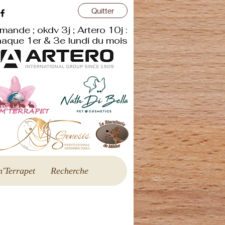
Quitter
mande ; okdv 3j ; Artero 10j :
aque 1er & 3e lundi du mois
'Terrapet
Recherche