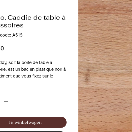
ro, Caddie de table à
ssoires
code: A513
Prijs
50
dy, soit la boite de table à
re, est un bac en plastique noir à
iment que vous fixez sur le
 de la potence de votre table
 Composé de différents espace
nger vos ciseaux, peignes,
, sprays....
In winkelwagen