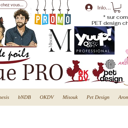
 chez vous...
Inloggen
* sur com
PET design
ch
ue PRO
esis
bNDB
OKDV
Misouk
Pet Design
Arom