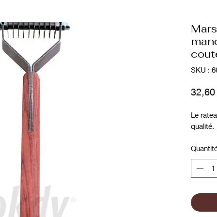
Mars
manc
cout
SKU : 6
32,60
Le rate
qualité.
Quantit