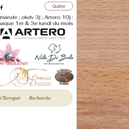
Quitter
r
mande ; okdv 3j ; Artero 10j :
aque 1er & 3e lundi du mois
'Terrapet
Recherche