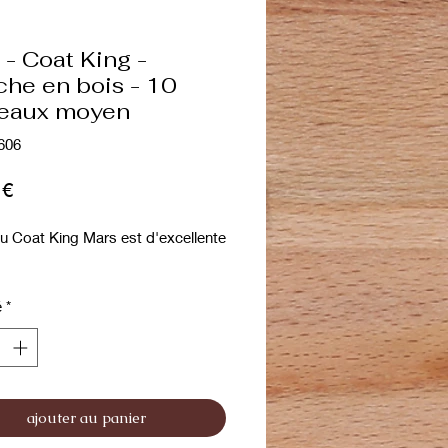
 - Coat King -
he en bois - 10
eaux moyen
606
Prix
 €
au Coat King Mars est d'excellente
é
*
ajouter au panier