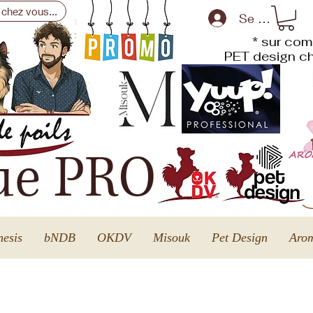
 chez vous...
Se connecte
* sur com
PET design
ch
ue PRO
esis
bNDB
OKDV
Misouk
Pet Design
Arom