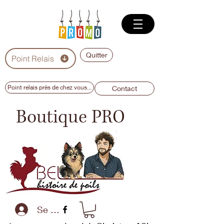
Quitter
Point Relais
Point relais près de chez vous...
Contact
Boutique PRO
Se connecter