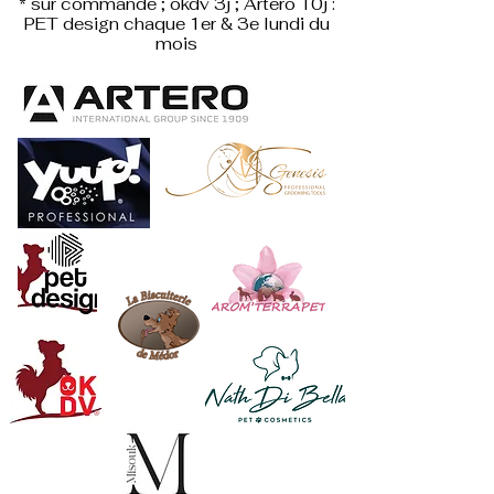
* sur commande ; okdv 3j ; Artero 10j :
PET design
chaque 1er & 3e lundi du
mois