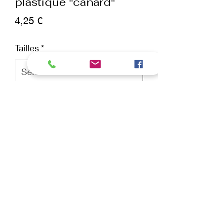
plastique "canard"
Prix
4,25 €
Tailles
*
Quantité
*
ajouter au panier
Commander et payer
Ces muselières sont en plastique, ce
qui est un peu plus robuste que les