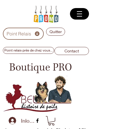
Quitter
Point Relais
Point relais près de chez vous...
Contact
Boutique PRO
Inloggen