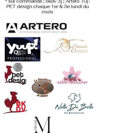
* sur commande ; okdv 3j ; Artero 10j :
PET design
chaque 1er & 3e lundi du
mois