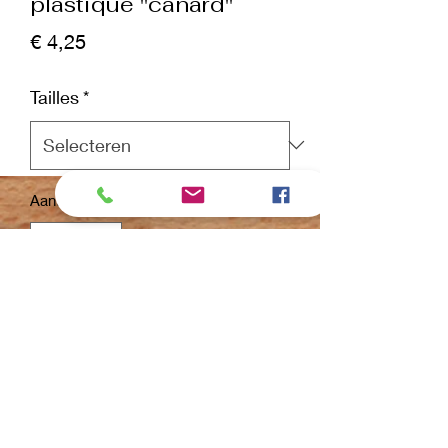
plastique "canard"
Prijs
€ 4,25
Tailles
*
Aantal
*
In winkelwagen
Nu kopen
Ces muselières sont en plastique, ce
qui est un peu plus robuste que les