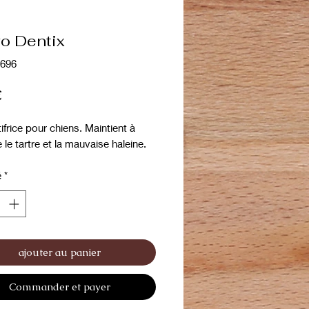
ro Dentix
H696
Prix
€
ifrice pour chiens. Maintient à
 le tartre et la mauvaise haleine.
é
*
ajouter au panier
Commander et payer