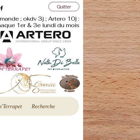
Quitter
r
mande ; okdv 3j ; Artero 10j :
aque 1er & 3e lundi du mois
'Terrapet
Recherche