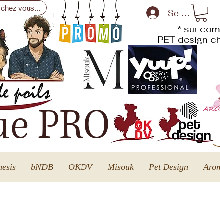
 chez vous...
Se connecte
* sur com
PET design
ch
ue PRO
esis
bNDB
OKDV
Misouk
Pet Design
Arom