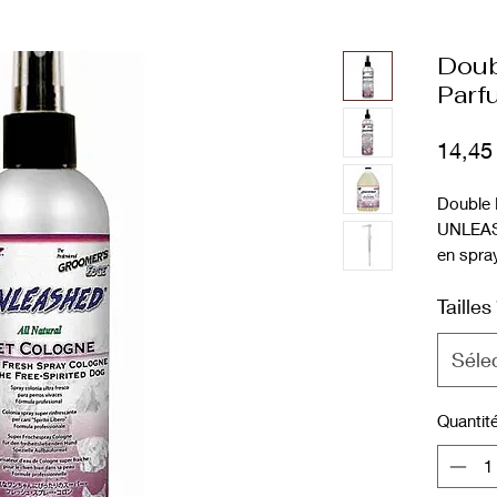
Doub
Parf
14,45
Double 
UNLEAS
en spra
fraîcheu
Tailles
entre le
longue d
les chie
Séle
Quantit