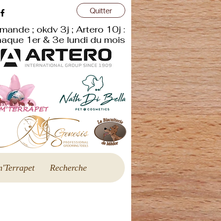
Quitter
r
mande ; okdv 3j ; Artero 10j :
aque 1er & 3e lundi du mois
'Terrapet
Recherche