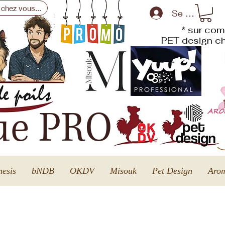
 chez vous...
Se connecte
* sur com
PET design
ch
ue PRO
esis
bNDB
OKDV
Misouk
Pet Design
Arom