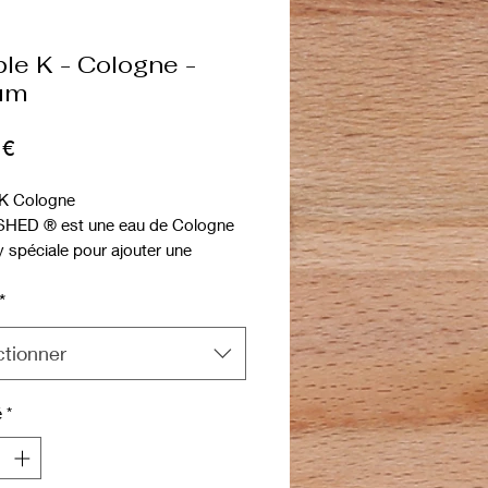
le K - Cologne -
um
Prix
 €
K Cologne
HED ® est une eau de Cologne
y spéciale pour ajouter une
r supplémentaire après le bain ou
*
s bains. Parfum super frais et
urée ! À utiliser uniquement sur
ns.
ctionner
é
*