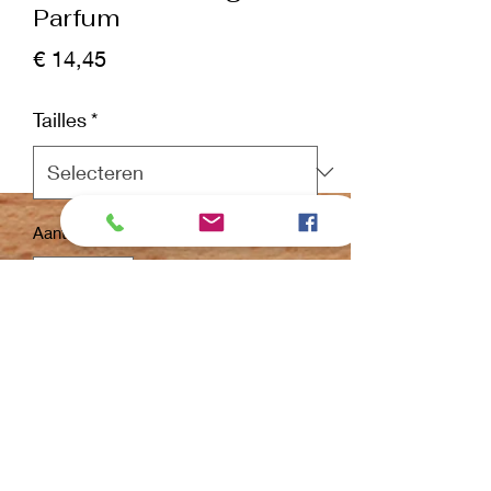
Parfum
Prijs
€ 14,45
Tailles
*
Aantal
*
In winkelwagen
Nu kopen
Double K Cologne
UNLEASHED ® est une eau de