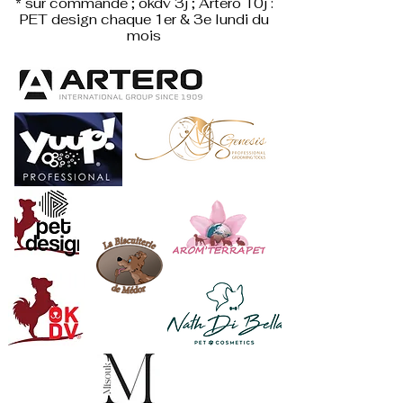
* sur commande ; okdv 3j ; Artero 10j :
PET design
chaque 1er & 3e lundi du
mois