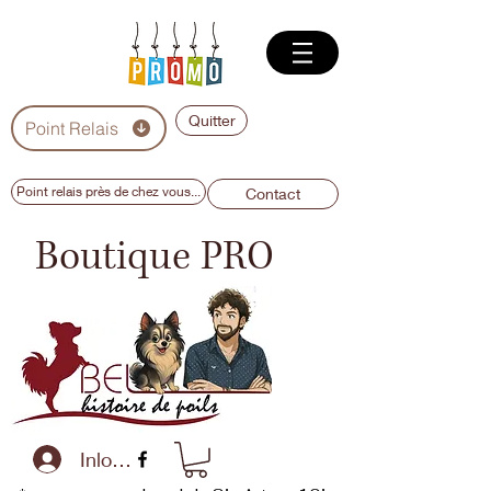
Quitter
Point Relais
Point relais près de chez vous...
Contact
Boutique PRO
Inloggen