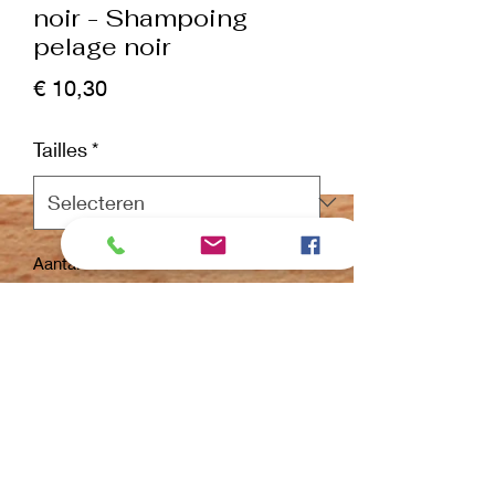
noir - Shampoing
pelage noir
Prijs
€ 10,30
Tailles
*
Aantal
*
In winkelwagen
Nu kopen
✔Shampoing noir émeraude 1:32, noir