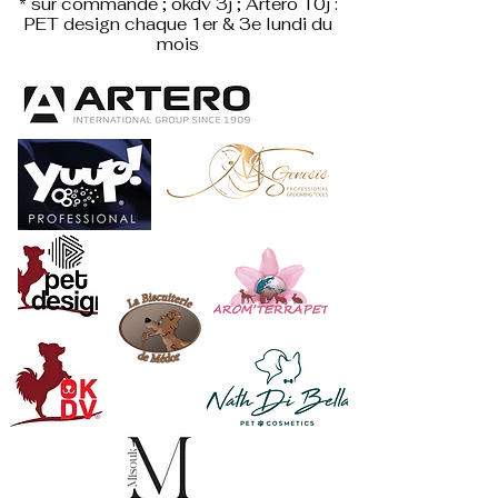
* sur commande ; okdv 3j ; Artero 10j :
PET design
chaque 1er & 3e lundi du
mois