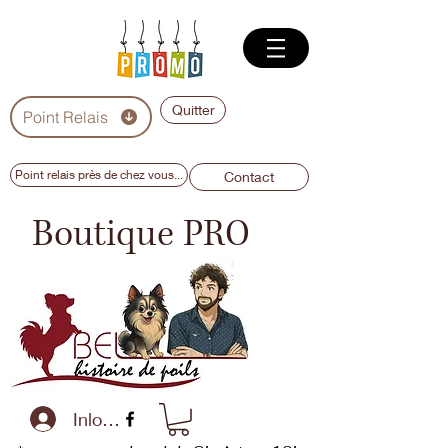
Quitter
Point Relais
Point relais près de chez vous...
Contact
Boutique PRO
Inloggen