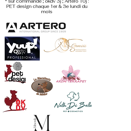
* sur commande ; okdv 3j ; Artero 10j :
PET design
chaque 1er & 3e lundi du
mois