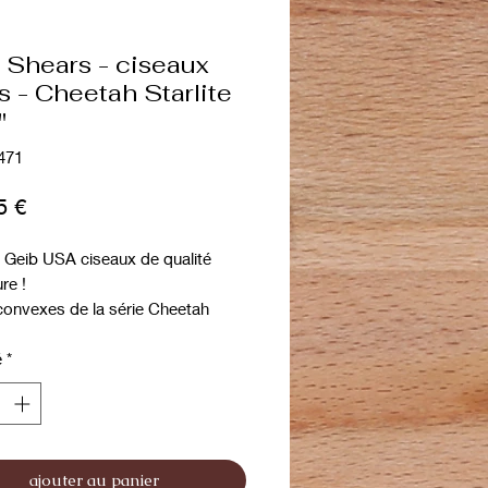
 Shears - ciseaux
s - Cheetah Starlite
"
471
Prix
5 €
 Geib USA ciseaux de qualité
re !
onvexes de la série Cheetah
ciseaux : Ciseaux de finition
é
*
 Cheetah Starlite fait partie de la
ute des ciseaux de finition.
ajouter au panier