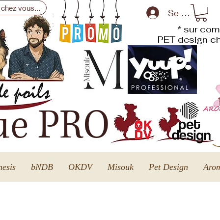
 chez vous...
Se connecte
* sur com
PET design
ch
ue PRO
esis
bNDB
OKDV
Misouk
Pet Design
Arom