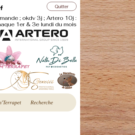
Quitter
r
mande ; okdv 3j ; Artero 10j :
aque 1er & 3e lundi du mois
'Terrapet
Recherche