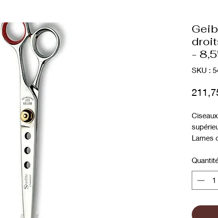
Geib
droit
- 8,5
SKU : 5
211,7
Ciseaux
supérieu
Lames c
Starlite.
Type de 
Quantit
La série
série ha