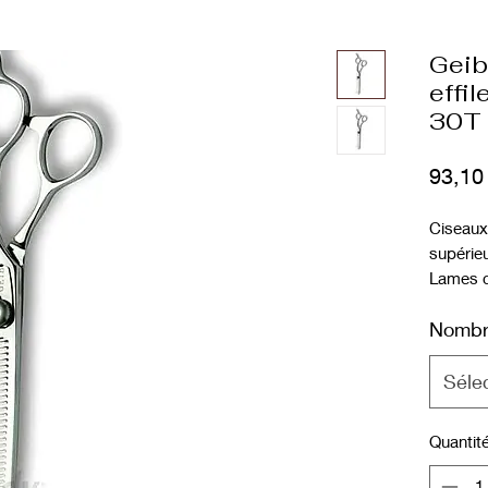
Geib
effil
30T
93,10
Ciseaux
supérieu
Lames c
haute qu
Nombr
Type de 
Ciseaux
dentelur
Séle
Quantit