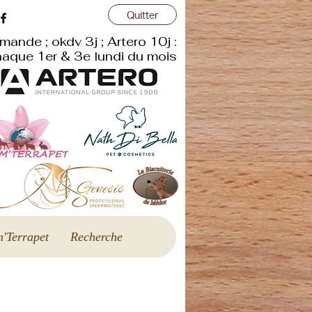
Quitter
r
mande ; okdv 3j ; Artero 10j :
aque 1er & 3e lundi du mois
'Terrapet
Recherche