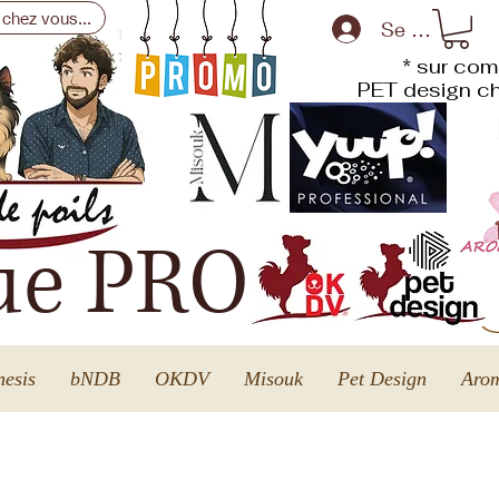
 chez vous...
Se connecte
* sur com
PET design
ch
ue PRO
esis
bNDB
OKDV
Misouk
Pet Design
Arom