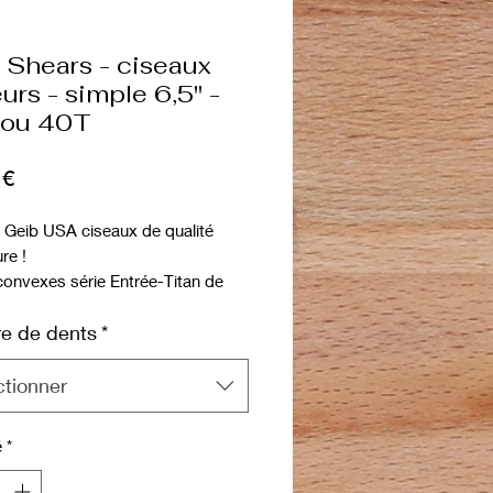
 Shears - ciseaux
eurs - simple 6,5" -
 ou 40T
Prix
 €
 Geib USA ciseaux de qualité
re !
onvexes série Entrée-Titan de
alité.
e de dents
*
ciseaux : Ciseaux de finition
 de première qualité avec micro-
es sur une face.
ctionner
é
*