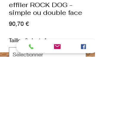
effiler ROCK DOG -
simple ou double face
Prix
90,70 €
Tailles & dents
*
Quantité
*
ajouter au panier
Commander et payer
Description du produit :