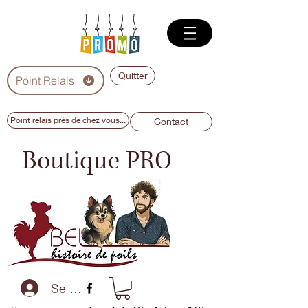
Quitter
Point Relais
Point relais près de chez vous...
Contact
Boutique PRO
Se connecter