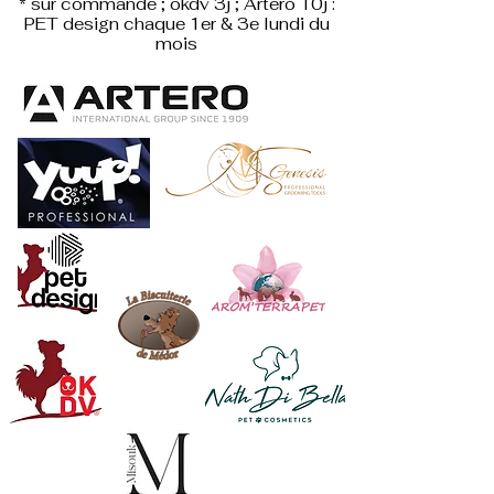
* sur commande ; okdv 3j ; Artero 10j :
PET design
chaque 1er & 3e lundi du
mois