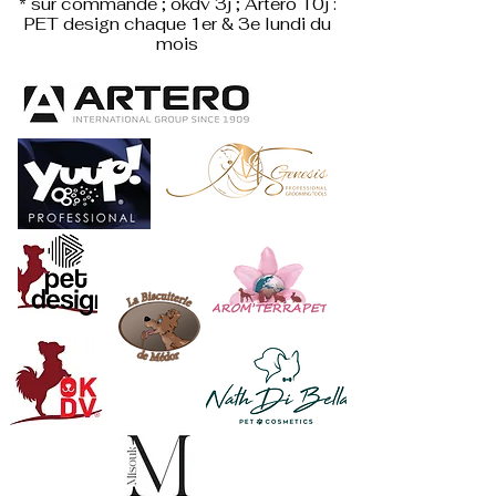
* sur commande ; okdv 3j ; Artero 10j :
PET design
chaque 1er & 3e lundi du
mois