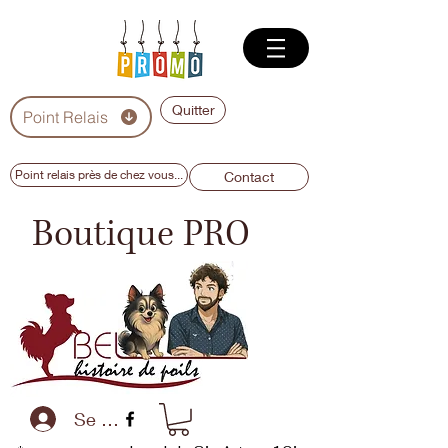
Quitter
Point Relais
Point relais près de chez vous...
Contact
Boutique PRO
Se connecter