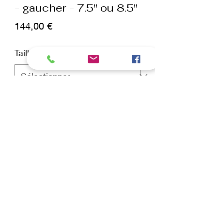
- gaucher - 7.5" ou 8.5"
Prix
144,00 €
Taille
*
Quantité
*
ajouter au panier
Commander et payer
✔Type : cisaille de finition
✔Résultat : Fin