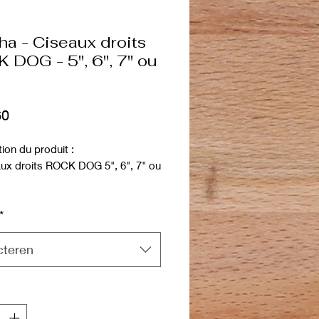
ha - Ciseaux droits
 DOG - 5", 6", 7" ou
Prijs
60
ion du produit :
ux droits ROCK DOG 5", 6", 7" ou
ciseaux de travail/finition
*
mme compacte de ciseaux,
droits et courbés et à effiler avec
cteren
e coupante plate.
e coupe européen et affûtage
'intérieur.
le avec un toucher sublime,