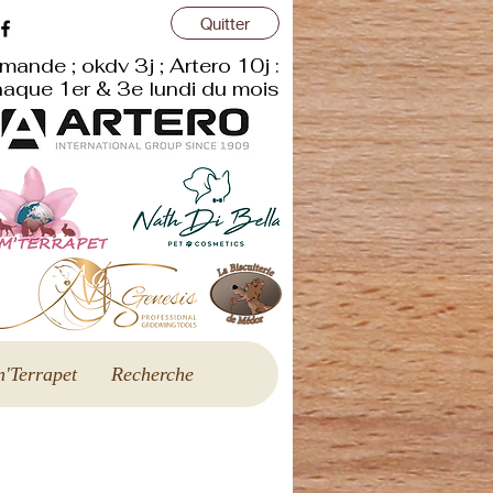
Quitter
mande ; okdv 3j ; Artero 10j :
aque 1er & 3e lundi du mois
'Terrapet
Recherche