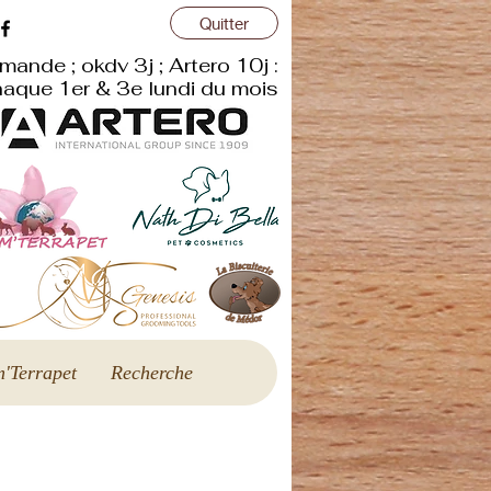
Quitter
mande ; okdv 3j ; Artero 10j :
aque 1er & 3e lundi du mois
'Terrapet
Recherche