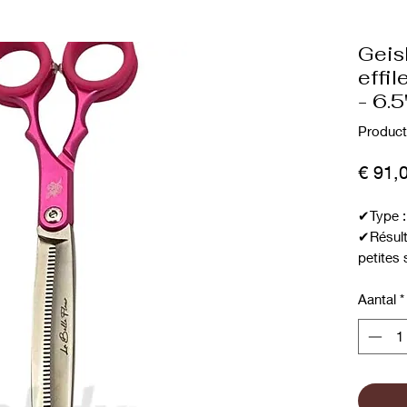
Geis
effil
- 6.5
Product
€ 91,
✔Type : 
✔Résulta
petites 
Aantal
*