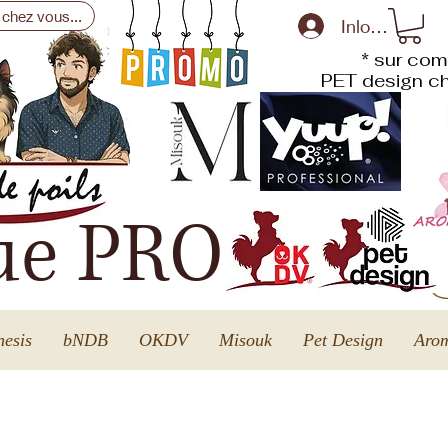
 chez vous...
Inloggen
* sur com
PET design
ch
ue PRO
esis
bNDB
OKDV
Misouk
Pet Design
Arom