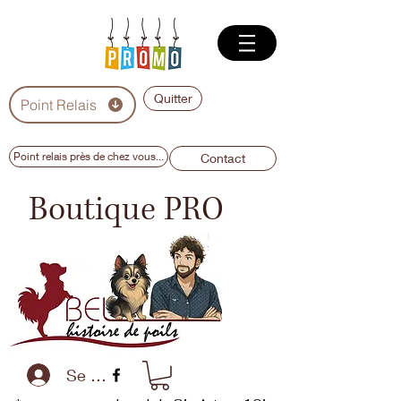
Quitter
Point Relais
Point relais près de chez vous...
Contact
Boutique PRO
Se connecter