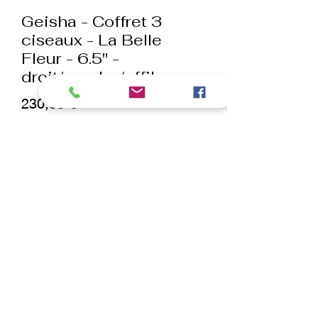
Geisha - Coffret 3
ciseaux - La Belle
Fleur - 6.5" -
droit/courbe/effileur
Prix
230,00 €
Quantité
*
ajouter au panier
Commander et payer
Coffret avec ciseaux droit 6.5", courbe
6.5" et effileur 6.5"