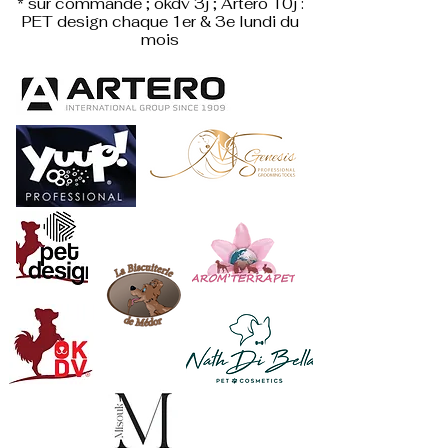
* sur commande ; okdv 3j ; Artero 10j :
PET design
chaque 1er & 3e lundi du
mois