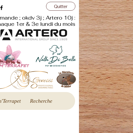
Quitter
r
mande ; okdv 3j ; Artero 10j :
aque 1er & 3e lundi du mois
'Terrapet
Recherche