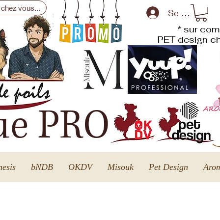
 chez vous...
Se connecte
* sur com
PET design
ch
ue PRO
esis
bNDB
OKDV
Misouk
Pet Design
Arom