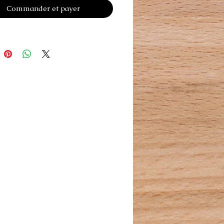
Commander et payer
es quotidiens ou pour lisser le
 évitant de l'endommager ou de le
ture est entièrement en bois. Les
nt en acier de haute qualité et sa
réduit la fatigue sur le poignet.
le également sur toutes les
ies de chats.