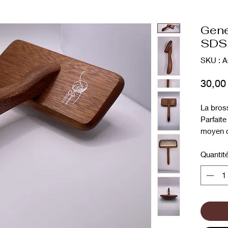
Gene
SDS
SKU : 
30,00
La bross
Parfaite
moyen o
coussin
une bon
Quantit
pour les
cardage,
Sa taill
petits e
qu'aux 
cardage.