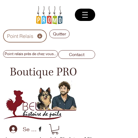
Quitter
Point Relais
Point relais près de chez vous...
Contact
Boutique PRO
Se connecter