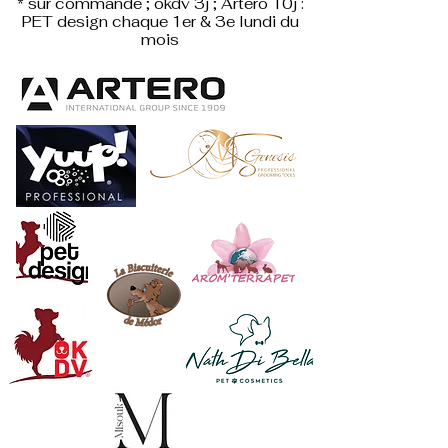
* sur commande ; okdv 3j ; Artero 10j :
PET design
chaque 1er & 3e lundi du
mois